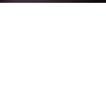
Для кого подходит
Подходит как новичкам, так и кондитерам,
которые хотят пополнить ассортимент,
исправить проблемы при выпечке макарон
и начать зарабатывать на знаменитом
французском десерте